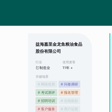
益海嘉里金龙鱼粮油食品
股份有限公司
行业
使用麦客
制造业
11
年 +
关键场景
# 网络投票
# 问卷调研
# 考试测评
# 报名管理
# 招聘培训
# 在线收款
# 客户服务
# 用户运营