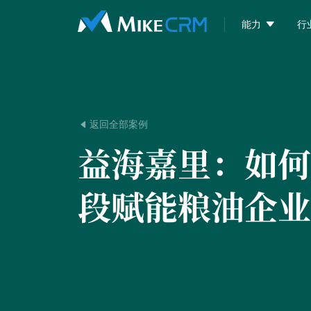

能力
行
返回全部案例

益海嘉里：
如何
段赋能粮油企业