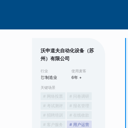
沃申道夫自动化设备（苏
州）有限公司
行业
使用麦客
制造业
6
年 +
关键场景
# 网络投票
# 问卷调研
# 考试测评
# 报名管理
# 招聘培训
# 在线收款
# 客户服务
# 用户运营