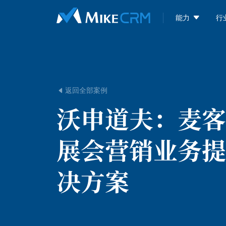

能力
行
返回全部案例

沃申道夫：
麦客
展会营销业务提
决方案