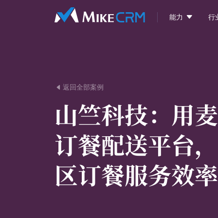

能力
行
返回全部案例

山竺科技：
用麦
订餐配送平台，
区订餐服务效率