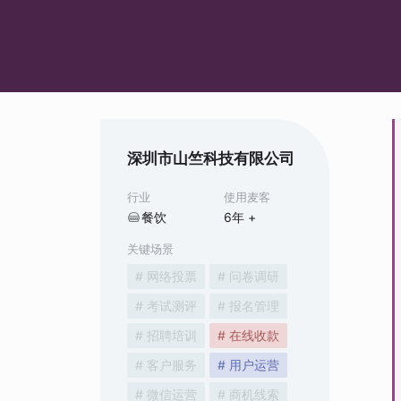
深圳市山竺科技有限公司
行业
使用麦客
餐饮
6
年 +
关键场景
# 网络投票
# 问卷调研
# 考试测评
# 报名管理
# 招聘培训
# 在线收款
# 客户服务
# 用户运营
# 微信运营
# 商机线索